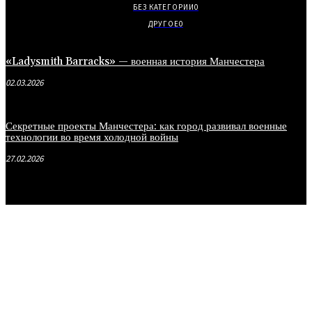
БЕЗ КАТЕГОРИИ
0
ДРУГОЕ
0
«Ladysmith Barracks» — военная история Манчестера
02.03.2026
Секретные проекты Манчестера: как город развивал военные
технологии во время холодной войны
27.02.2026
.
.
.