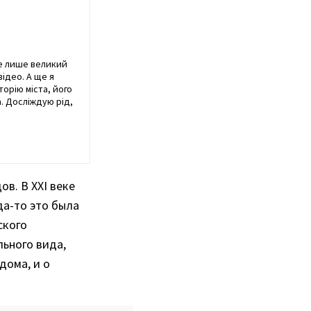
не лише великий
ідео. А ще я
орію міста, його
а. Досліждую рід,
в. В XXI веке
да-то это была
ского
льного вида,
дома, и о