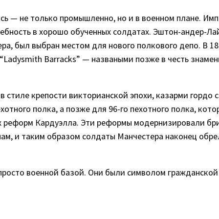
сь — не только промышленно, но и в военном плане. Им
требность в хорошо обученных солдатах. Эштон-андер-Ла
а, был выбран местом для нового полкового депо. В 18
 “Ladysmith Barracks” — назваными позже в честь знаме
в стиле крепости викторианской эпохи, казарми гордо 
хотного полка, а позже для 96-го пехотного полка, кот
ах реформ Кардуэлла. Эти реформы модернизировали бр
ам, и таким образом солдаты Манчестера наконец обре
 просто военной базой. Они были символом гражданской