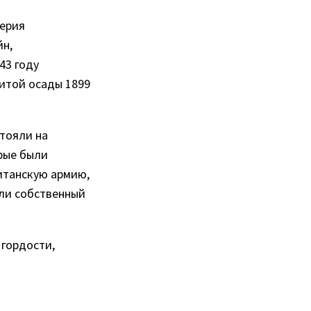
перия
йн,
43 году
нитой осады 1899
стояли на
орые были
итанскую армию,
ли собственный
 гордости,