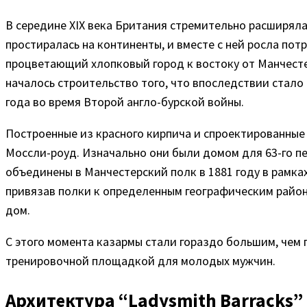
В середине XIX века Британия стремительно расширяла
простиралась на континенты, и вместе с ней росла по
процветающий хлопковый город к востоку от Манчестер
началось строительство того, что впоследствии стало
года во время Второй англо-бурской войны.
Построенные из красного кирпича и спроектированные 
Моссли-роуд. Изначально они были домом для 63-го пе
объединены в Манчестерский полк в 1881 году в рамк
привязав полки к определенным географическим район
дом.
С этого момента казармы стали гораздо большим, чем
тренировочной площадкой для молодых мужчин.
Архитектура “Ladysmith Barracks”