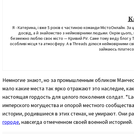
K
Я - Катерина, і вже 5 років є частиною команди МістоОнлайн. З
досвід, а й знайомство з неймовірними людьми. Окрім цього, 
безмежно люблю своє місто — Кривий Ріг. Саме тому веду блог у T
особливі місця та атмосферу. А в Threads ділюся неймовірними сві
займаюсь пілатесом
Немногие знают, но за промышленным обликом Манчест
мало какие места так ярко отражают это наследие, как
настоящая гордость для целого поколения солдат. “L
имперского могущества и опорой местного сообщества. 
истории, родившиеся в этих стенах, не умирают. Они р
городе
, навсегда отмеченном своей военной историей.