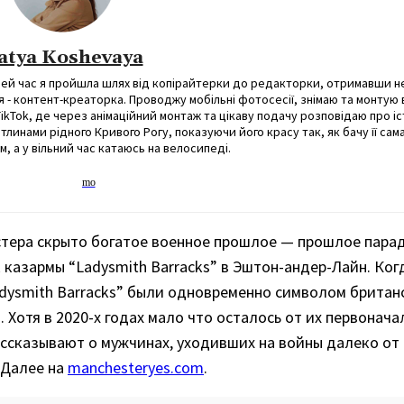
atya Koshevaya
а цей час я пройшла шлях від копірайтерки до редакторки, отримавши 
я - контент-креаторка. Проводжу мобільні фотосесії, знімаю та монтую в
ikTok, де через анімаційний монтаж та цікаву подачу розповідаю про іст
тлинами рідного Кривого Рогу, показуючи його красу так, як бачу її сам
, а у вільний час катаюсь на велосипеді.
ера скрыто богатое военное прошлое — прошлое парадо
 казармы “Ladysmith Barracks” в Эштон-андер-Лайн. Ког
adysmith Barracks” были одновременно символом британ
Хотя в 2020-х годах мало что осталось от их первонача
ассказывают о мужчинах, уходивших на войны далеко от 
 Далее на
manchesteryes.com
.