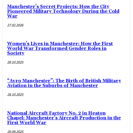
Manchester’s Secret Projects: How the City
Pioneered Military Technology During the Cold
War
27.02.2026
Women’s Lives in Manchester: How the First
World War Transformed Gender Roles in
Society
28.10.2025
“Avro Manchester”: The Birth of British Military
Aviation in the Suburbs of Manchester
28.10.2025
National Aircraft Factory No. 2 in Heaton
Chapel: Manchester’s Aircraft Production in the
First World War
20.09.2025