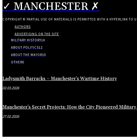
✓ MANCHESTER ✗
COPYRIGHT © PARTIAL USE OF MATERIALS IS PERMITTED WITH A HYPERLINK TO U
AUTHORS
ADVERTISING ON THE SITE
MILITARY HISTORY
14
ABOUT POLITICS
12
ABOUT THE MAYOR
10
OTHER
0
Ladysmith Barracks – Manchester’s Wartime History
02.03.2026
Manchester’s Secret Projects: How the City Pioneered Militar
27.02.2026