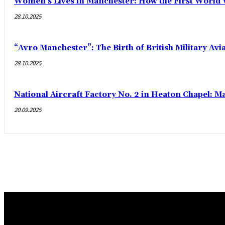
Women’s Lives in Manchester: How the First World
28.10.2025
“Avro Manchester”: The Birth of British Military Avi
28.10.2025
National Aircraft Factory No. 2 in Heaton Chapel: M
20.09.2025