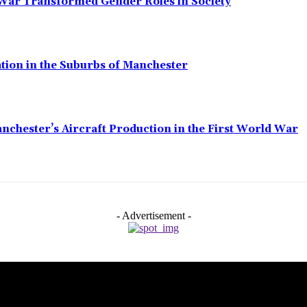
 War Transformed Gender Roles in Society
ation in the Suburbs of Manchester
anchester’s Aircraft Production in the First World War
- Advertisement -