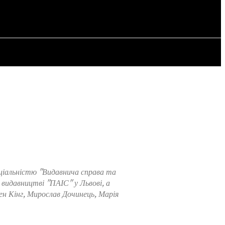
ORY
ARTICLES
еціальністю "Видавнича справа та
у видавництві "ПАІС" у Львові, а
н Кінг, Мирослав Дочинець, Марія