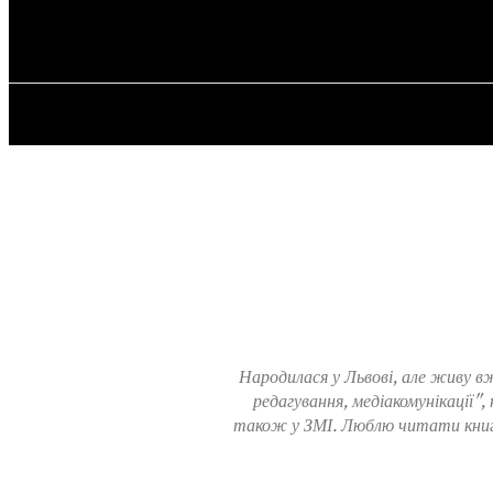
✓ MANCHEST
Friday, August 7, 2026
HOME
Народилася у Львові, але живу в
редагування, медіакомунікації",
також у ЗМІ. Люблю читати книги