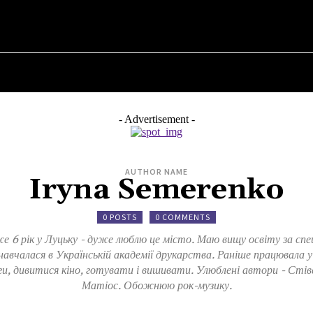
ER ✗
ABOUT POLITICS
ABOUT THE MAYOR
MILITARY HIST
- Advertisement -
AUTHOR NAME
Iryna Semerenko
0 POSTS
0 COMMENTS
же 6 рік у Луцьку - дуже люблю це місто. Маю вищу освіту за сп
 навчалася в Українській академії друкарства. Раніше працювала 
, дивитися кіно, готувати і вишивати. Улюблені автори - Стіве
Матіос. Обожнюю рок-музику.