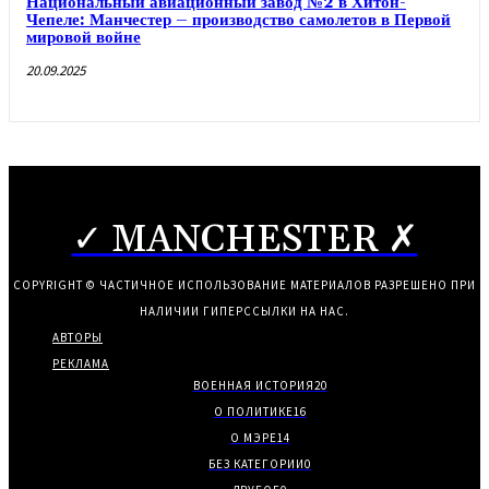
Национальный авиационный завод №2 в Хитон-
Чепеле: Манчестер – производство самолетов в Первой
мировой войне
20.09.2025
✓ MANCHESTER ✗
COPYRIGHT © ЧАСТИЧНОЕ ИСПОЛЬЗОВАНИЕ МАТЕРИАЛОВ РАЗРЕШЕНО ПРИ
НАЛИЧИИ ГИПЕРССЫЛКИ НА НАС.
АВТОРЫ
РЕКЛАМА
ВОЕННАЯ ИСТОРИЯ
20
О ПОЛИТИКЕ
16
О МЭРЕ
14
БЕЗ КАТЕГОРИИ
0