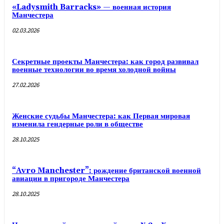
«Ladysmith Barracks» — военная история
Манчестера
02.03.2026
Секретные проекты Манчестера: как город развивал
военные технологии во время холодной войны
27.02.2026
Женские судьбы Манчестера: как Первая мировая
изменила гендерные роли в обществе
28.10.2025
“Avro Manchester”: рождение британской военной
авиации в пригороде Манчестера
28.10.2025